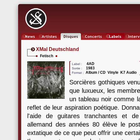
News
Artistes
Oeuvres
Concerts
Labels
Inter
XMal Deutschland
Fetisch
4AD
Label :
1983
Sortie :
Album / CD Vinyle K7 Audio
Format :
Sorcières gothiques venu
que luxueux, les membr
un tableau noir comme l
reflet de leur aspiration poétique. Don
l'aide de guitares tranchantes et d
allemand des années 80 élève le pos
extatique de ce que peut offrir une certa