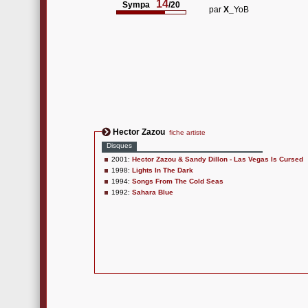
14
Sympa
/20
par
X_
YoB
Hector Zazou
fiche artiste
Disques
2001:
Hector Zazou & Sandy Dillon - Las Vegas Is Cursed
1998:
Lights In The Dark
1994:
Songs From The Cold Seas
1992:
Sahara Blue