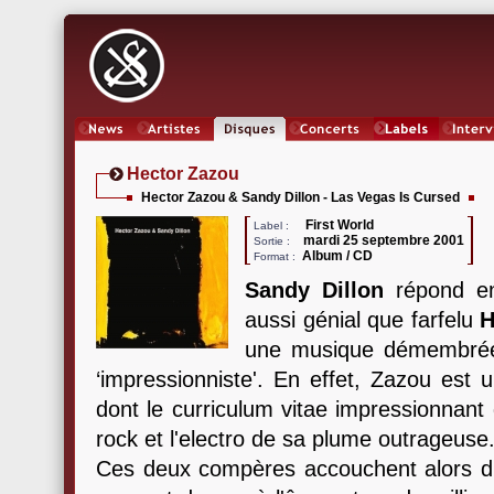
News
Artistes
Oeuvres
Concerts
Labels
Inter
Hector Zazou
Hector Zazou & Sandy Dillon - Las Vegas Is Cursed
First World
Label :
mardi 25 septembre 2001
Sortie :
Album / CD
Format :
Sandy Dillon
répond en
aussi génial que farfelu
H
une musique démembrée d
‘impressionniste'. En effet, Zazou est 
dont le curriculum vitae impressionnant 
rock et l'electro de sa plume outrageuse
Ces deux compères accouchent alors d