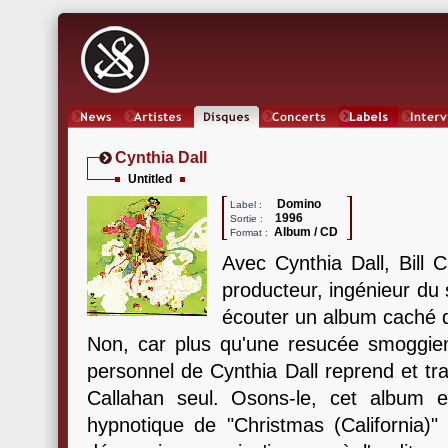
News
Artistes
Oeuvres
Concerts
Labels
Inter
Cynthia Dall
Untitled
Domino
Label :
1996
Sortie :
Album / CD
Format :
Avec Cynthia Dall, Bill
producteur, ingénieur du 
écouter un album caché
Non, car plus qu'une resucée smoggienn
personnel de Cynthia Dall reprend et tr
Callahan seul. Osons-le, cet album 
hypnotique de "Christmas (California