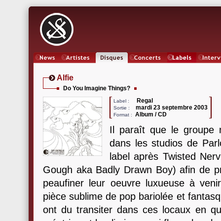
News
Artistes
Oeuvres
Concerts
Labels
Inter
Alfie
Do You Imagine Things?
Regal
Label :
mardi 23 septembre 2003
Sortie :
Album / CD
Format :
Il paraît que le groupe
dans les studios de Par
label après Twisted Ner
Gough aka Badly Drawn Boy) afin de p
peaufiner leur oeuvre luxueuse à venir.
pièce sublime de pop bariolée et fantasq
ont du transiter dans ces locaux en q