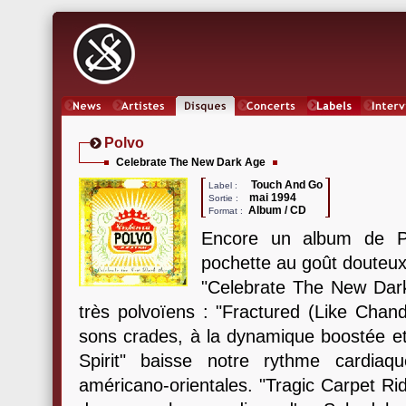
News
Artistes
Oeuvres
Concerts
Labels
Inter
Polvo
Celebrate The New Dark Age
Touch And Go
Label :
mai 1994
Sortie :
Album / CD
Format :
Encore un album de Po
pochette au goût douteux
"Celebrate The New Dark
très polvoïens : "Fractured (Like Chan
sons crades, à la dynamique boostée et 
Spirit" baisse notre rythme cardiaq
américano-orientales. "Tragic Carpet Ri