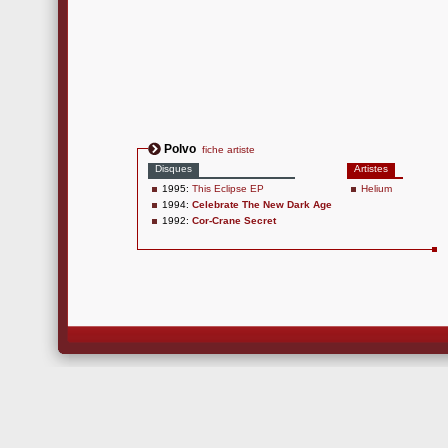
Polvo
fiche artiste
Disques
Artistes
1995:
This Eclipse EP
Helium
1994:
Celebrate The New Dark Age
1992:
Cor-Crane Secret