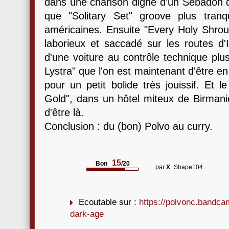
dans une chanson digne d'un Sebadoh du 
que "Solitary Set" groove plus tranq
américaines. Ensuite "Every Holy Shr
laborieux et saccadé sur les routes d'
d'une voiture au contrôle technique plu
Lystra" que l'on est maintenant d'être e
pour un petit bolide très jouissif. Et 
Gold", dans un hôtel miteux de Birmanie
d'être là.
Conclusion : du (bon) Polvo au curry.
15
Bon
/20
par
X_
Shape104
Ecoutable sur :
https://polvonc.bandca
dark-age