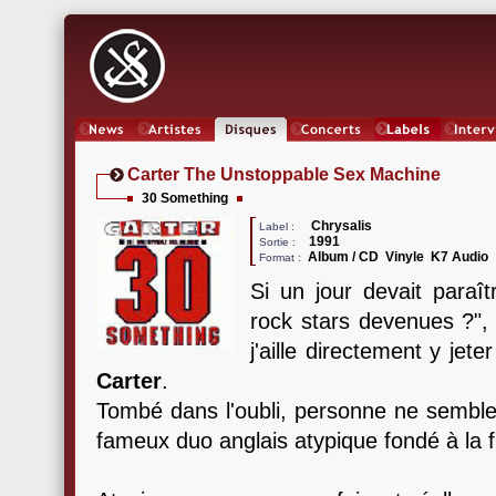
News
Artistes
Oeuvres
Concerts
Labels
Inter
Carter The Unstoppable Sex Machine
30 Something
Chrysalis
Label :
1991
Sortie :
Album / CD Vinyle K7 Audio
Format :
Si un jour devait paraît
rock stars devenues ?", 
j'aille directement y jete
Carter
.
Tombé dans l'oubli, personne ne semble 
fameux duo anglais atypique fondé à la 