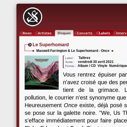
News
Artistes
Oeuvres
Concerts
Labels
Inter
Le Superhomard
Maxwell Farrington & Le Superhomard - Once
Talitres
Label :
vendredi 30 avril 2021
Sortie :
Album / CD Vinyle Numériqu
Format :
Vous rentrez épuiser pa
n'avez croisé que des pe
tient de la grimace. 
pollution, le courrier n'est synonyme qu
Heureusement
Once
existe, déjà posé su
se pose sur la galette noire. "We, Us 
s'efface immédiatement pour faire place