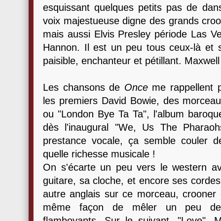
esquissant quelques petits pas de dans
voix majestueuse digne des grands croo
mais aussi Elvis Presley période Las Ve
Hannon. Il est un peu tous ceux-là et s
paisible, enchanteur et pétillant. Maxwel
Les chansons de
Once
me rappellent p
les premiers David Bowie, des morcea
ou "London Bye Ta Ta", l'album baroq
dès l'inaugural "We, Us The Pharaohs
prestance vocale, ça semble couler de
quelle richesse musicale !
On s'écarte un peu vers le western av
guitare, sa cloche, et encore ses cord
autre anglais sur ce morceau, crooner 
même façon de mêler un peu de
flamboyants. Sur le suivant, "Love", Ma