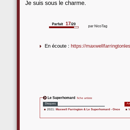
Je suis sous le charme.
17
Parfait
/20
par
NicoTag
En écoute :
https://maxwellfarrington
Le Superhomard
fiche artiste
Disques
Ar
2021:
Maxwell Farrington & Le Superhomard - Once
M