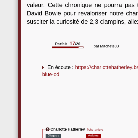
valeur. Cette chronique ne pourra pas 
David Bowie pour revaloriser notre chant
susciter la curiosité de 2,3 clampins, alle
17
Parfait
/20
par
Machete83
En écoute :
https://charlottehatherley
blue-cd
Charlotte Hatherley
fiche artiste
Disques
Artistes