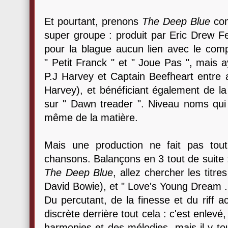
Et pourtant, prenons
The Deep Blue
com
super groupe : produit par Eric Drew 
pour la blague aucun lien avec le comp
" Petit Franck " et " Joue Pas ", mais 
P.J Harvey et Captain Beefheart entre au
Harvey), et bénéficiant également de l
sur " Dawn treader ". Niveau noms qui 
même de la matière.
Mais une production ne fait pas tou
chansons. Balançons en 3 tout de suite 
The Deep Blue
, allez chercher les titre
David Bowie), et " Love's Young Dream .
Du percutant, de la finesse et du riff a
discrète derrière tout cela : c'est enlev
harmonies et des mélodies, mais il y to