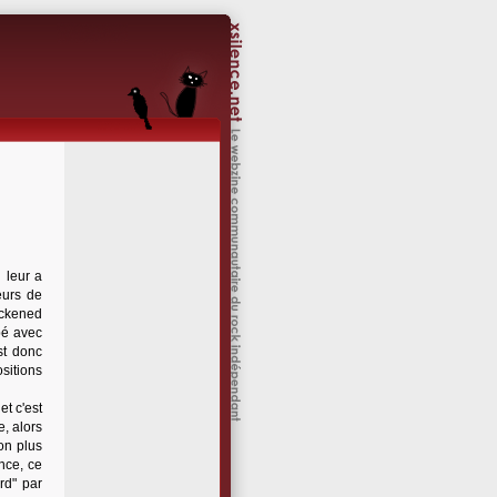
 leur a
eurs de
lackened
pé avec
st donc
ositions
et c'est
e, alors
on plus
nce, ce
rd" par