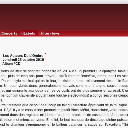
Concerts
Labels
Interviews
Les Acteurs De L'Ombre
 :
vendredi 25 octobre 2019
:
Album / CD
:
isiens de
Mur
se sont fait connaître en 2014 via un premier EP éponyme mais il
n peu plus de cinq ans pour arriver jusqu'à l'album
Brutalism
, promu par Les Act
 Pour le style musical qui est le leur, il existe un terme relativement récent : le B
e. Un truc hybride donc, généralement mauvais comme une teigne, souvent cou
, et qui emprunte aux deux genres ce qu'ils ont de plus sombre et agressif. C'e
tette (dont un claviériste ajoutant une touche électro-indus) a conçu ses onze comp
s.
urrait craindre que ce soit beaucoup du fait du caractère éprouvant de la musique 
Déjà, il y a le choix d'une production plutôt Black Métal, donc claire, voire criard
ement dans des registres mid-tempo plein de breaks et de cassures et à qui un s
ait selon moi mieux convenu. En effet, le tout manque de décollage pleine puissa
d le chanteur s'époumoner et le batteur balancer la sauce sur l'excellent "Thi