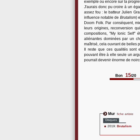
exemple ou encore sur la progres
J'aurais donc pu croire à un éga
assez fou : le batteur Julien Gr
influence notable de
Brutalism
) 
Doom Folk. Par conséquent, mie
leurs origines, reconversion q
compositions, "My Ionic Self" é
aliénantes dominées par un ch
maîtrisé, cela ouvrant de belles p
Il reste que ces qualités sont
pouvant être à elle seule un arg
pourrait devenir énorme de noirce
15
Bon
/20
Mur
fiche artiste
Disques
2019:
Brutalism