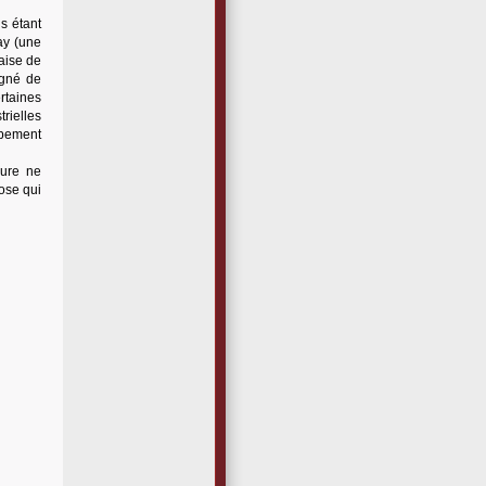
s étant
ay (une
aise de
igné de
rtaines
rielles
rbement
pure ne
ose qui