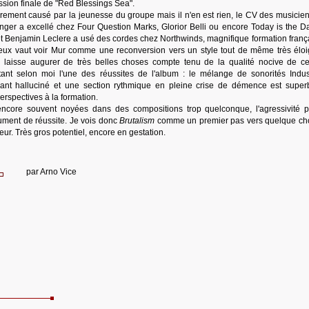
sion finale de "Red Blessings Sea".
rement causé par la jeunesse du groupe mais il n'en est rien, le CV des musicien
anger a excellé chez Four Question Marks, Glorior Belli ou encore Today is the D
et Benjamin Leclere a usé des cordes chez Northwinds, magnifique formation franç
ux vaut voir Mur comme une reconversion vers un style tout de même très élo
ui laisse augurer de très belles choses compte tenu de la qualité nocive de ce
tant selon moi l'une des réussites de l'album : le mélange de sonorités Indust
ant halluciné et une section rythmique en pleine crise de démence est supe
erspectives à la formation.
 encore souvent noyées dans des compositions trop quelconque, l'agressivité 
ument de réussite. Je vois donc
Brutalism
comme un premier pas vers quelque ch
ur. Très gros potentiel, encore en gestation.
par
Arno Vice