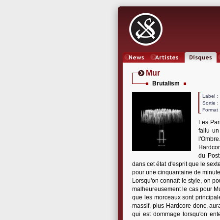
News
Artistes
Oeuvres
Mur
Brutalism
Label
Sortie 
Format 
Les Par
fallu u
l'Ombre.
Hardcor
du Post
dans cet état d'esprit que le sex
pour une cinquantaine de minute
Lorsqu'on connaît le style, on po
malheureusement le cas pour Mur. 
que les morceaux sont principal
massif, plus Hardcore donc, aur
qui est dommage lorsqu'on enten