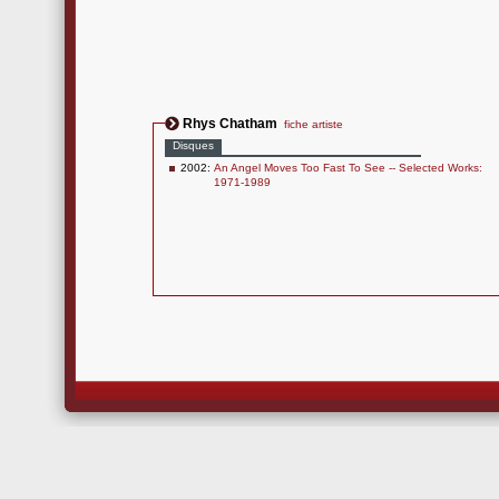
Rhys Chatham
fiche artiste
Disques
2002:
An Angel Moves Too Fast To See -- Selected Works:
1971-1989