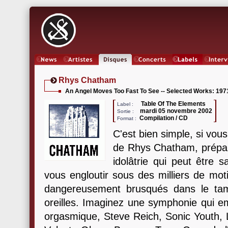
News
Artistes
Oeuvres
Concerts
Labels
Inter
Rhys Chatham
An Angel Moves Too Fast To See -- Selected Works: 197
Table Of The Elements
Label :
mardi 05 novembre 2002
Sortie :
Compilation / CD
Format :
C'est bien simple, si vou
de Rhys Chatham, prépar
idolâtrie qui peut être
vous engloutir sous des milliers de moti
dangereusement brusqués dans le tam
oreilles. Imaginez une symphonie qui e
orgasmique, Steve Reich, Sonic Youth, 