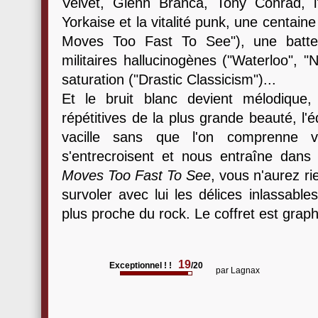
Velvet, Glenn Branca, Tony Conrad, l
Yorkaise et la vitalité punk, une centain
Moves Too Fast To See"), une batte
militaires hallucinogènes ("Waterloo", 
saturation ("Drastic Classicism")...
Et le bruit blanc devient mélodique,
répétitives de la plus grande beauté, l'é
vacille sans que l'on comprenne v
s'entrecroisent et nous entraîne dan
Moves Too Fast To See
, vous n'aurez ri
survoler avec lui les délices inlassabl
plus proche du rock. Le coffret est gra
19
Exceptionnel ! !
/20
par
Lagnax