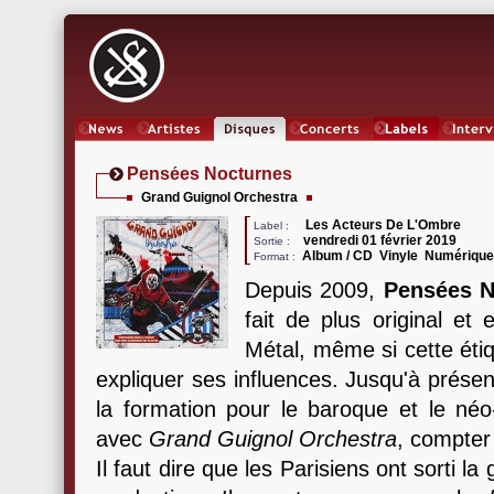
News
Artistes
Oeuvres
Concerts
Labels
Inter
Pensées Nocturnes
Grand Guignol Orchestra
Les Acteurs De L'Ombre
Label :
vendredi 01 février 2019
Sortie :
Album / CD Vinyle Numériqu
Format :
Depuis 2009,
Pensées N
fait de plus original et
Métal, même si cette étiqu
expliquer ses influences. Jusqu'à présen
la formation pour le baroque et le néo-
avec
Grand Guignol Orchestra
, compter 
Il faut dire que les Parisiens ont sorti la