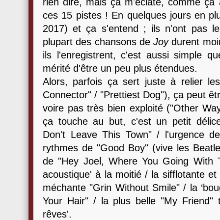
rien dire, mais ça m'éclate, comme ça a
ces 15 pistes ! En quelques jours en pl
2017) et ça s'entend ; ils n'ont pas l
plupart des chansons de
Joy
durent moin
ils l'enregistrent, c'est aussi simple 
mérité d'être un peu plus étendues.
Alors, parfois ça sert juste à relier 
Connector" / "Prettiest Dog"), ça peut êtr
voire pas très bien exploité ("Other W
ça touche au but, c'est un petit délice
Don't Leave This Town" / l'urgence de 
rythmes de "Good Boy" (vive les Beatles
de "Hey Joel, Where You Going With T
acoustique' à la moitié / la sifflotante e
méchante "Grin Without Smile" / la ‘bou
Your Hair" / la plus belle "My Friend" 
rêves'.