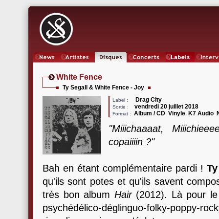
News
Artistes
Oeuvres
Concerts
Labels
Inter
White Fence
Ty Segall & White Fence - Joy
Drag City
Label :
vendredi 20 juillet 2018
Sortie :
Album / CD Vinyle K7 Audio
Format :
"Miiichaaaat, Miiichiee
copaiiiin ?"
Bah en étant complémentaire pardi !
Ty
qu'ils sont potes et qu'ils savent com
très bon album
Hair
(2012). Là pour le 
psychédélico-déglinguo-folky-poppy-rocky