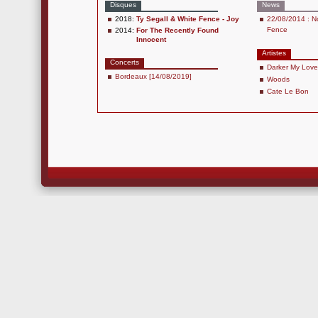
Disques
News
2018:
Ty Segall & White Fence - Joy
22/08/2014 : N
Fence
2014:
For The Recently Found
Innocent
Artistes
Concerts
Darker My Love
Bordeaux [14/08/2019]
Woods
Cate Le Bon