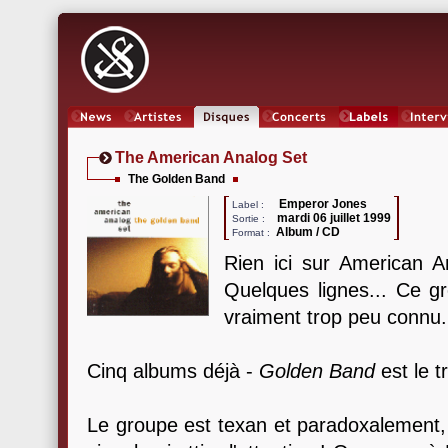
News
Artistes
Oeuvres
Concerts
Labels
Inter
The American Analog Set
The Golden Band
Emperor Jones
Label :
mardi 06 juillet 1999
Sortie :
Album / CD
Format :
Rien ici sur American 
Quelques lignes... Ce gr
vraiment trop peu connu.
Cinq albums déjà -
Golden Band
est le t
Le groupe est texan et paradoxalement, 