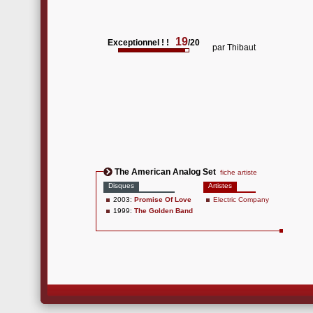
19
Exceptionnel ! !
/20
par
Thibaut
The American Analog Set
fiche artiste
Disques
Artistes
2003:
Promise Of Love
Electric Company
1999:
The Golden Band