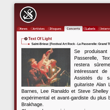
News
Artistes
Oeuvres
Concerts
Labels
Inter
Text Of Light
Saint-Brieuc [Festival Art Rock - La Passerelle: Grand Th
Se produisant
Passerelle, Te
restera sûrem
intéressant de
Assistés du s
guitariste Alan 
Barnes, Lee Ranaldo et Steve Shelley vo
expérimental et avant-gardiste du plus b
Brakhage.