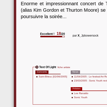
Enorme et impressionnant concert de Te
(alias Kim Gordon et Thurton Moore) se v
poursuivre la soirée...
18
Excellent !
/20
par
X_
Jpbowersock
Text Of Light
fiche artiste
Concerts
News
Saint-Brieuc [02/06/2005]
11/04/2005 : Le festival Art R
23/03/2005 : Sonic Youth rev
Artistes
Lee Ranaldo
Sonic Youth