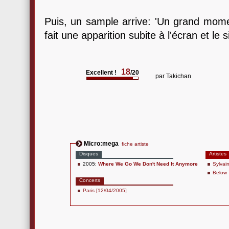
Puis, un sample arrive: 'Un grand momen
fait une apparition subite à l'écran et le 
18
Excellent !
/20
par
Takichan
Micro:mega
fiche artiste
Disques
Artistes
2005:
Where We Go We Don't Need It Anymore
Sylvai
Below
Concerts
Paris [12/04/2005]