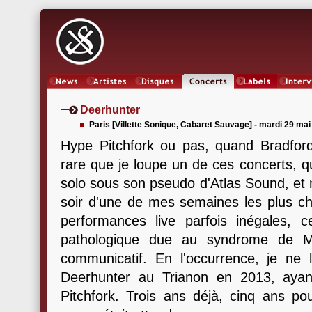
News
Artistes
Oeuvres
Concerts
Labels
Inter
Deerhunter
Paris [Villette Sonique, Cabaret Sauvage] - mardi 29 ma
Hype Pitchfork ou pas, quand Bradfor
rare que je loupe un de ces concerts, 
solo sous son pseudo d'Atlas Sound, et
soir d'une de mes semaines les plus ch
performances live parfois inégales, 
pathologique due au syndrome de M
communicatif. En l'occurrence, je ne 
Deerhunter au Trianon en 2013, ayant
Pitchfork. Trois ans déjà, cinq ans po