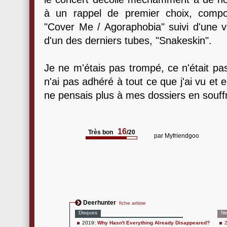
à un rappel de premier choix, compo
"Cover Me / Agoraphobia" suivi d'une ve
d'un des derniers tubes, "Snakeskin".
Je ne m'étais pas trompé, ce n'était 
n'ai pas adhéré à tout ce que j'ai vu et 
ne pensais plus à mes dossiers en souff
16
Très bon
/20
par
Myfriendgoo
Deerhunter
fiche artiste
Disques
N
2019:
Why Hasn't Everything Already Disappeared?
2