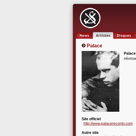
News
Artistes
Oeuvres
Palace
Palace
névros
Site officiel
http://www.palacerecords.com
Autre site