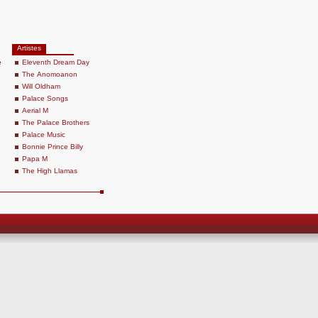
Artistes
e
Eleventh Dream Day
The Anomoanon
Will Oldham
Palace Songs
Aerial M
The Palace Brothers
Palace Music
Bonnie Prince Billy
Papa M
The High Llamas