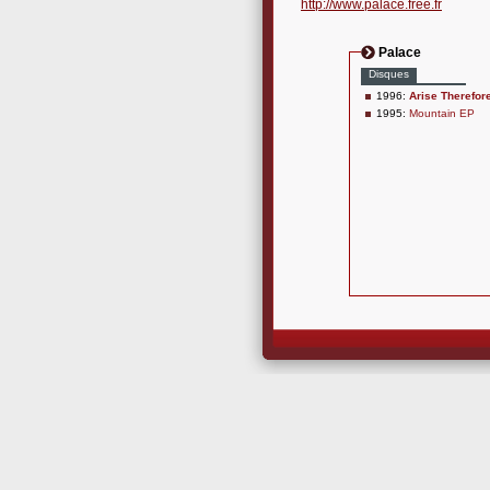
http://www.palace.free.fr
Palace
Disques
1996:
Arise Therefor
1995:
Mountain EP