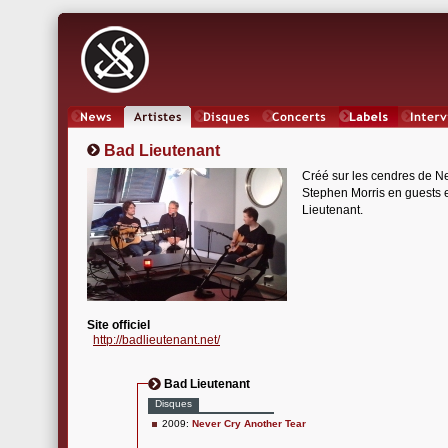
News
Artistes
Oeuvres
Concerts
Labels
Inter
Bad Lieutenant
Créé sur les cendres de 
Stephen Morris en guests e
Lieutenant.
Site officiel
http://badlieutenant.net/
Bad Lieutenant
Disques
2009:
Never Cry Another Tear