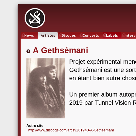
News
Artistes
Oeuvres
Concerts
Labels
Inter
A Gethsémani
Projet expérimental men
Gethsémani est une sort
en étant bien autre chos
Un premier album autopro
2019 par Tunnel Vision 
Autre site
http://www.discogs.com/artist/281943-A-Gethsemani