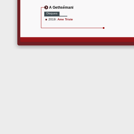
A Gethsémani
Disques
2019:
Ame Triste