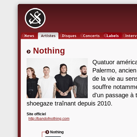
News
Artistes
Oeuvres
Concerts
Labels
Inter
Nothing
Quatuor améric
Palermo, ancien 
de la vie au sen
souffre notamme
d'un passage à t
shoegaze traînant depuis 2010.
Site officiel
http://bandofnothing.com
Nothing