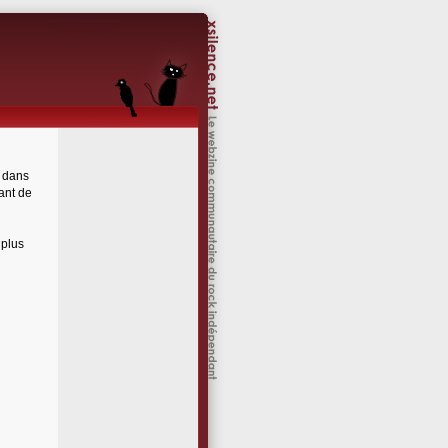
e dans
vant de
 plus