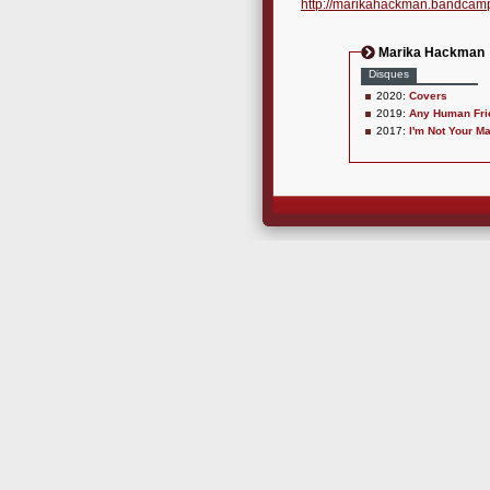
http://marikahackman.bandcam
Marika Hackman
Disques
2020:
Covers
2019:
Any Human Fri
2017:
I'm Not Your M