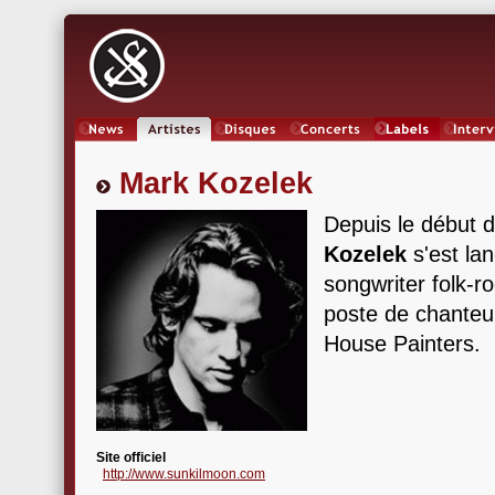
News
Artistes
Oeuvres
Concerts
Labels
Inter
Mark Kozelek
Depuis le début 
Kozelek
s'est la
songwriter folk-r
poste de chanteur
House Painters.
Site officiel
http://www.sunkilmoon.com