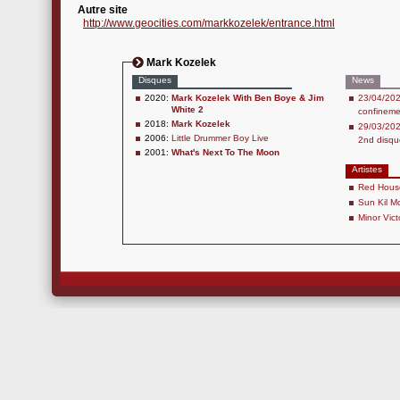
Autre site
http://www.geocities.com/markkozelek/entrance.html
Mark Kozelek
Disques
News
2020:
Mark Kozelek With Ben Boye & Jim
23/04/202
White 2
confineme
2018:
Mark Kozelek
29/03/202
2006:
Little Drummer Boy Live
2nd disqu
2001:
What's Next To The Moon
Artistes
Red House
Sun Kil M
Minor Vict