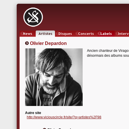
News
Artistes
Oeuvres
Concerts
Labels
Inter
Olivier Depardon
Ancien chanteur de Virago, 
désormais des albums sou
Autre site
http://www.viciouscircle.fr/site/?q=artistes%2F98