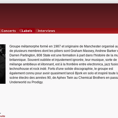
Concerts
Labels
Interviews
Groupe métamorphe formé en 1987 et originaire de Manchester organisé a
de plusieurs membres dont les piliers sont Graham Massey, Andrew Barker 
Darren Partington, 808 State est une formation à part dans l'histoire de la m
britannique. Souvent oubliée et injustement ignorée, leur musique, sorte de
mélange ambitieux et étonnant, est à la frontière entre electronica, jazz fusio
techno/house et rock indé. Forts d'une solide discographie, le groupe est
également connu pour avoir quasiment lancé Bjork en solo et inspiré toute l
scène électro des années 90, de Aphex Twin au Chemical Brothers en pass
Underworld ou Prodigy.
uite