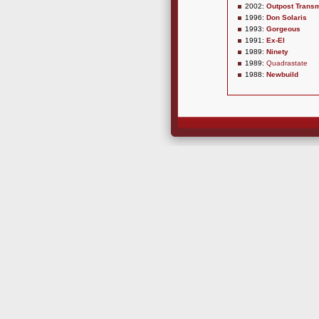
2002:
Outpost Trans
1996:
Don Solaris
1993:
Gorgeous
1991:
Ex-El
1989:
Ninety
1989:
Quadrastate
1988:
Newbuild