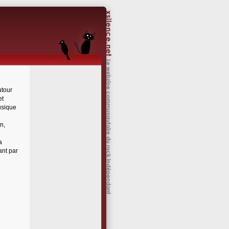
utour
et
usique
n,
a
ant par