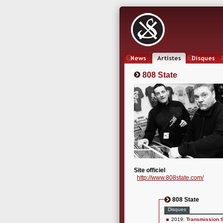
News
Artistes
Oeuvres
808 State
Site officiel
http://www.808state.com/
808 State
Disques
2019:
Transmission S