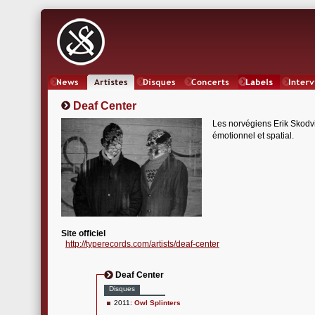
News
Artistes
Oeuvres
Concerts
Labels
Inter
Deaf Center
Les norvégiens Erik Skodvi
émotionnel et spatial.
Site officiel
http://typerecords.com/artists/deaf-center
Deaf Center
Disques
2011:
Owl Splinters