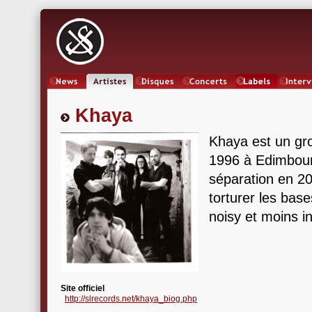
News
Artistes
Oeuvres
Concerts
Labels
Inter
Khaya
Khaya est un gr
1996 à Edimbour
séparation en 20
torturer les bas
noisy et moins i
Site officiel
http://slrecords.net/khaya_biog.php