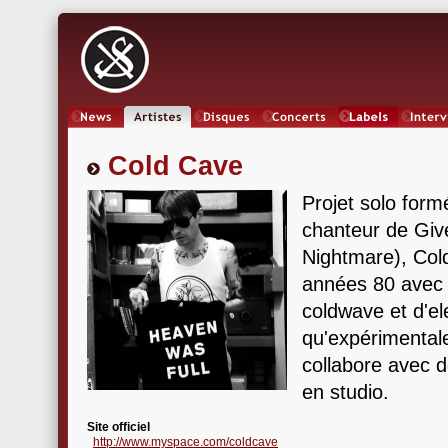
News
Artistes
Oeuvres
Concerts
Labels
Inter
Cold Cave
Projet solo form
chanteur de Giv
Nightmare), Col
années 80 avec
coldwave et d'el
qu'expérimental
collabore avec d
en studio.
Site officiel
http://www.myspace.com/coldcave