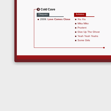
Cold Cave
Disques
Artistes
2009:
Love Comes Close
Xiu Xiu
Mika Miko
Prurient
Give Up The Ghost
Yeah Yeah Yeahs
Some Girls