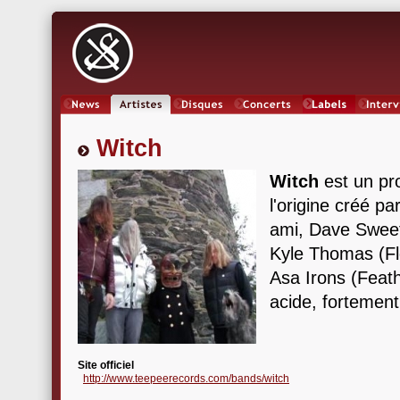
News
Artistes
Oeuvres
Concerts
Labels
Inter
Witch
Witch
est un pro
l'origine créé p
ami, Dave Sweeta
Kyle Thomas (Fl
Asa Irons (Feath
acide, fortement
Site officiel
http://www.teepeerecords.com/bands/witch