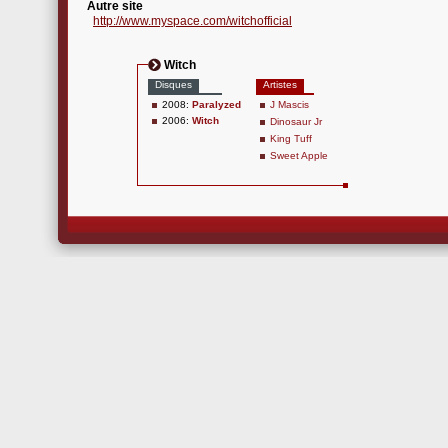
Autre site
http://www.myspace.com/witchofficial
Witch
Disques
Artistes
2008:
Paralyzed
J Mascis
2006:
Witch
Dinosaur Jr
King Tuff
Sweet Apple