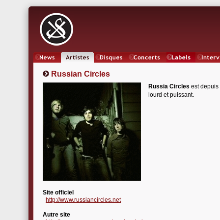
News
Artistes
Oeuvres
Concerts
Labels
Inter
Russian Circles
Russia Circles
est depuis 
lourd et puissant.
Site officiel
http://www.russiancircles.net
Autre site