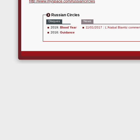
http://www.myspace.com/russiancircles
Russian Circles
Disques
News
2019:
Blood Year
11/01/2017 : L'Atabal Biarritz commen
2016:
Guidance