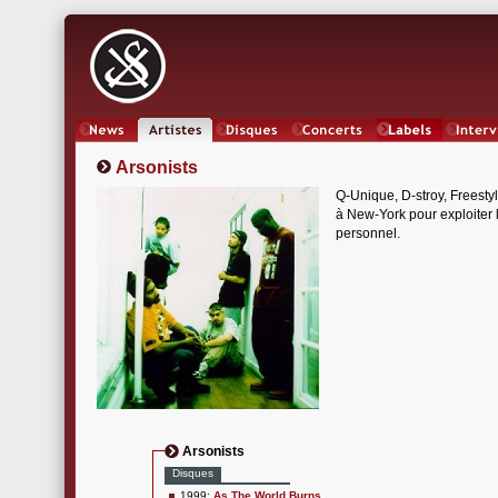
News
Artistes
Oeuvres
Concerts
Labels
Inter
Arsonists
Q-Unique, D-stroy, Freesty
à New-York pour exploiter l
personnel.
Arsonists
Disques
1999:
As The World Burns