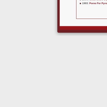
1993:
Porno For Pyr