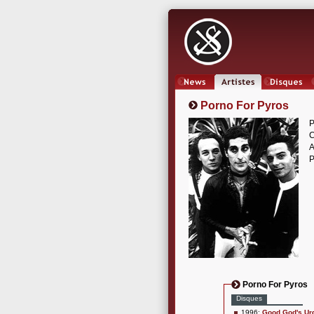
News
Artistes
Oeuvres
Porno For Pyros
P
C
A
P
Porno For Pyros
Disques
1996:
Good God's Ur