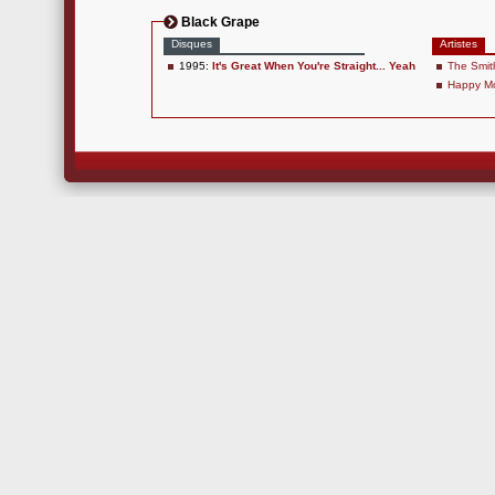
Black Grape
Disques
Artistes
1995:
It's Great When You're Straight... Yeah
The Smit
Happy M