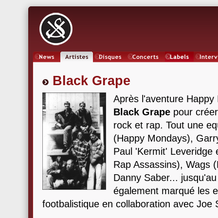
News
Artistes
Oeuvres
Concerts
Labels
Inter
Black Grape
Après l'aventure Happy
Black Grape
pour créer
rock et rap. Tout une eq
(Happy Mondays), Garry
Paul 'Kermit' Leveridge
Rap Assassins), Wags (P
Danny Saber... jusqu'au 
également marqué les e
footbalistique en collaboration avec Joe