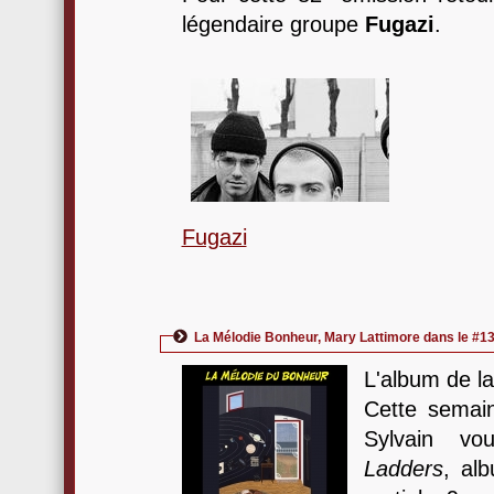
légendaire groupe
Fugazi
.
Fugazi
La Mélodie Bonheur, Mary Lattimore dans le #1
L'album de l
Cette semain
Sylvain v
Ladders
, al