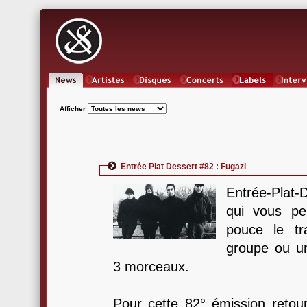
News
Artistes
Oeuvres
Concerts
Labels
Inter
Afficher
Entrée Plat Dessert #82 : Fugazi
Entrée-Plat-
qui vous pe
pouce le tra
groupe ou un
3 morceaux.
Pour cette 82° émission retour