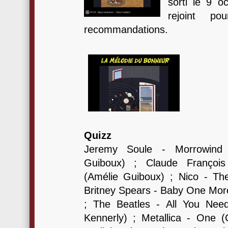
sorti le 9 o
rejoint p
recommandations.
Quizz
Jeremy Soule - Morrowind
Guiboux) ; Claude Françoi
(Amélie Guiboux) ; Nico - T
Britney Spears - Baby One Mor
; The Beatles - All You Nee
Kennerly) ; Metallica - One (