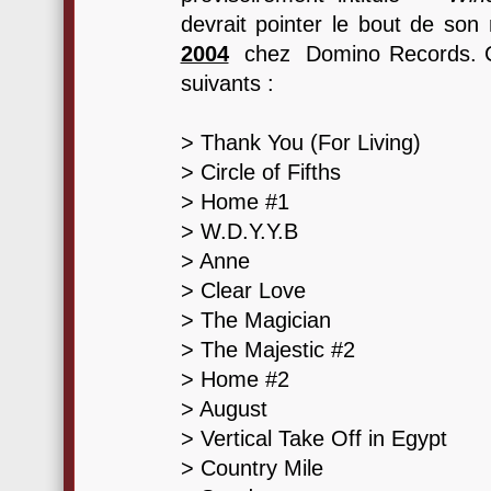
devrait pointer le bout de so
2004
chez Domino Records. Cet
suivants :
> Thank You (For Living)
> Circle of Fifths
> Home #1
> W.D.Y.Y.B
> Anne
> Clear Love
> The Magician
> The Majestic #2
> Home #2
> August
> Vertical Take Off in Egypt
> Country Mile