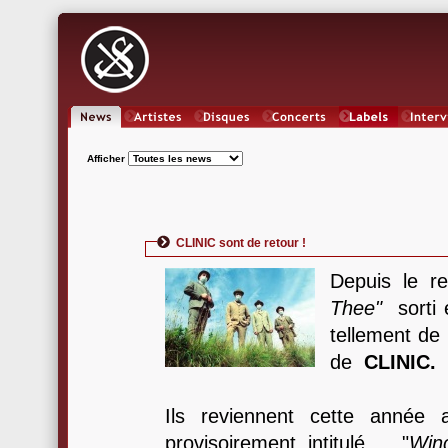
News
Artistes
Oeuvres
Concerts
Labels
Inter
Afficher
CLINIC sont de retour !
Depuis le 
Thee
"
sorti e
tellement de
de
CLINIC.
Ils reviennent cette année
provisoirement intitulé "
Win