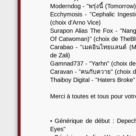
Moderndog - "พรุ่งนี้ (Tomorrow)
Ecchymosis - "Cephalic Inges
(choix d'Arno Vice)
Surapon Alias The Fox - "Na
Of Catwoman)" (choix de TheB
Carabao - "เมดอินไทยแลนด์ (Ma
de Zali)
Gamnad737 - "Yarhn" (choix de
Caravan - "คนกับควาย" (choix d
Thaiboy Digital - "Haters Broke"
Merci à toutes et tous pour votre
• Générique de début : Depec
Eyes"