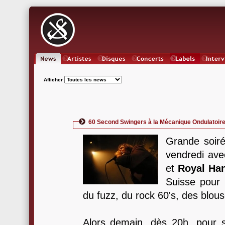
News
Artistes
Oeuvres
Concerts
Labels
Inter
Afficher
60 Second Swingers à la Mécanique Ondulatoire
Grande soir
vendredi av
et
Royal Ha
Suisse pour
du fuzz, du rock 60's, des blou
Alors demain, dès 20h, pour 