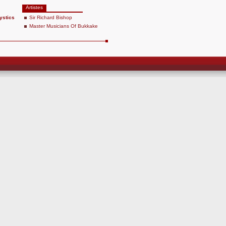
Artistes
ystics
Sir Richard Bishop
Master Musicians Of Bukkake