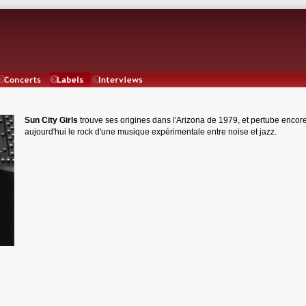
Concerts
Labels
Interviews
Sun City Girls
trouve ses origines dans l'Arizona de 1979, et pertube encor
aujourd'hui le rock d'une musique expérimentale entre noise et jazz.