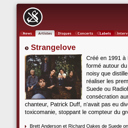
News
Artistes
Oeuvres
Concerts
Labels
Inter
Strangelove
Créé en 1991 à B
formé autour du 
noisy que disti
réaliser les pre
Suede ou Radioh
consécration aur
chanteur, Patrick Duff, n'avait pas eu di
toxicomanie, stoppant le compteur du gr
Brett Anderson et Richard Oakes de Suede ont 