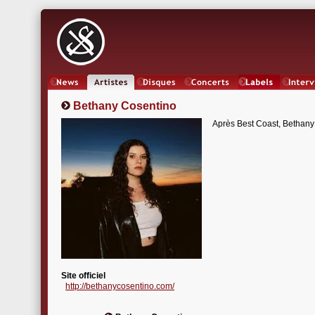
News
Artistes
Oeuvres
Concerts
Labels
Inter
Bethany Cosentino
Après Best Coast, Bethany
Site officiel
http://bethanycosentino.com/