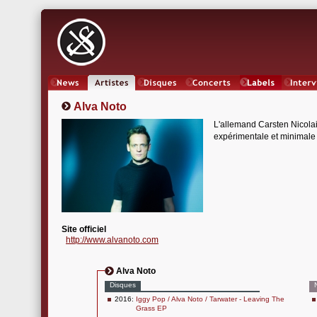
News
Artistes
Oeuvres
Concerts
Labels
Inter
Alva Noto
L'allemand Carsten Nicola
expérimentale et minimale 
Site officiel
http://www.alvanoto.com
Alva Noto
Disques
2016:
Iggy Pop / Alva Noto / Tarwater - Leaving The
Grass EP