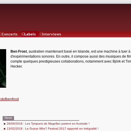
Concerts
Labels
Interviews
Ben Frost
, australien maintenant basé en Islande, est une machine à tuer 
d'expérimentations sonores. En outre, il compose aussi des musiques de fil
compte quelques prestigieuses collaborations, notamment avec Björk et Ti
Hecker.
stofbenfrost
News
28/06/2018 : Les Tympans de Magellan partent en Australie !
13/02/2018 : Le Guess Who? Festival 2017 rapporté en intégralité !