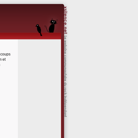
à coups
m et
m