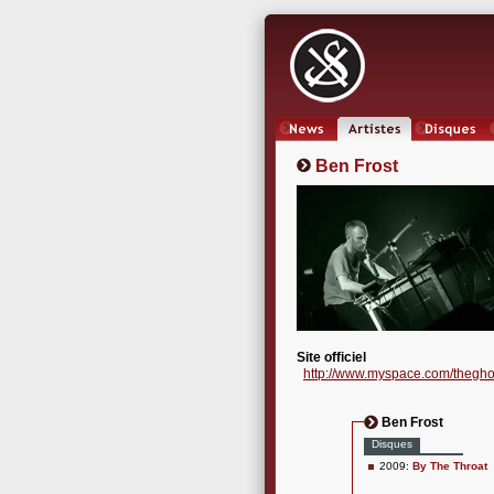
News
Artistes
Oeuvres
Ben Frost
Site officiel
http://www.myspace.com/thegho
Ben Frost
Disques
2009:
By The Throat