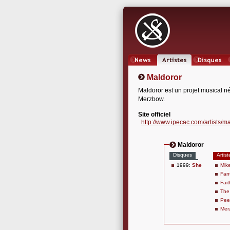
News
Artistes
Oeuvres
Maldoror
Maldoror est un projet musical n
Merzbow.
Site officiel
http://www.ipecac.com/artists/m
Maldoror
Disques
Artist
1999:
She
Mik
Fan
Fai
The
Pee
Mer