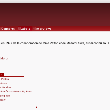
Concerts
Labels
Interviews
é en 1997 de la collaboration de Mike Patton et de Masami Akita, aussi connu sous
aldoror
es
e Patton
tômas
th No More
 Fantômas Melvins Big Band
ping Tom
zbow