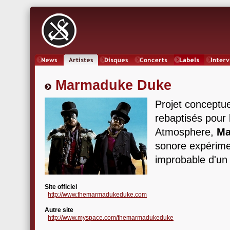
News
Artistes
Oeuvres
Concerts
Labels
Inter
Marmaduke Duke
Projet conceptue
rebaptisés pour
Atmosphere,
Ma
sonore expérimen
improbable d'un
Site officiel
http://www.themarmadukeduke.com
Autre site
http://www.myspace.com/themarmadukeduke