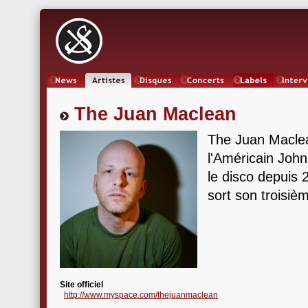
News
Artistes
Oeuvres
Concerts
Labels
Inter
The Juan Maclean
The Juan Maclea
l'Américain Joh
le disco depuis 
sort son troisi
Site officiel
http://www.myspace.com/thejuanmaclean