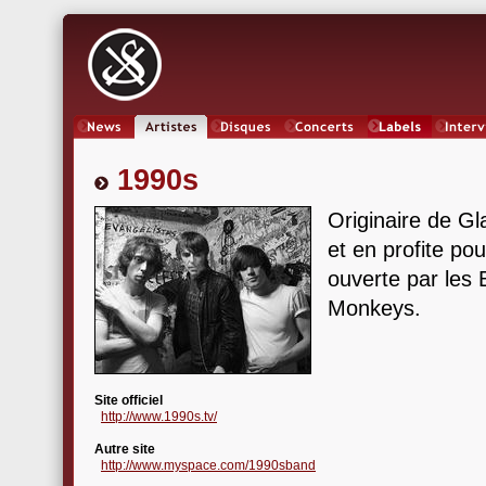
News
Artistes
Oeuvres
Concerts
Labels
Inter
1990s
Originaire de Gl
et en profite po
ouverte par les 
Monkeys.
Site officiel
http://www.1990s.tv/
Autre site
http://www.myspace.com/1990sband