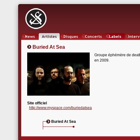
News
Artistes
Oeuvres
Concerts
Labels
Inter
Buried At Sea
Groupe éphémère de death-m
en 2009.
Site officiel
http://www.myspace.com/buriedatsea
Buried At Sea