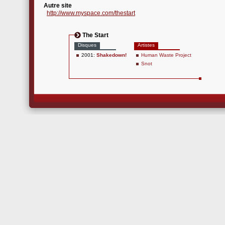
Autre site
http://www.myspace.com/thestart
The Start
Disques
Artistes
2001:
Shakedown!
Human Waste Project
Snot