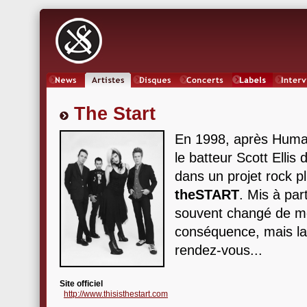
News
Artistes
Oeuvres
Concerts
Labels
Inter
The Start
En 1998, après Huma
le batteur Scott Elli
dans un projet rock 
theSTART
. Mis à par
souvent changé de m
conséquence, mais la
rendez-vous...
Site officiel
http://www.thisisthestart.com