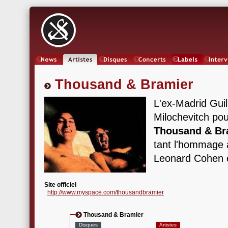
News
Artistes
Oeuvres
Concerts
Labels
Inter
Thousand & Bramier
L'ex-Madrid Gui
Milochevitch pou
Thousand & Br
tant l'hommage 
Leonard Cohen e
Site officiel
http://www.myspace.com/thousandbramier
Thousand & Bramier
Disques
Artistes