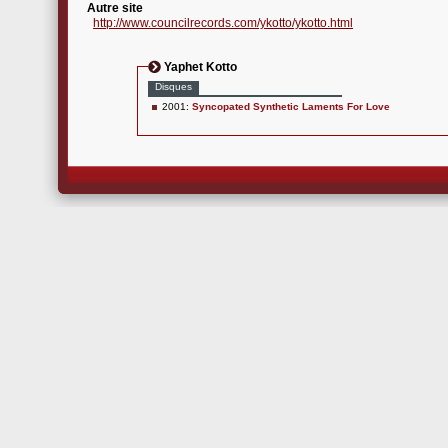
Autre site
http://www.councilrecords.com/ykotto/ykotto.html
Yaphet Kotto
Disques
2001:
Syncopated Synthetic Laments For Love