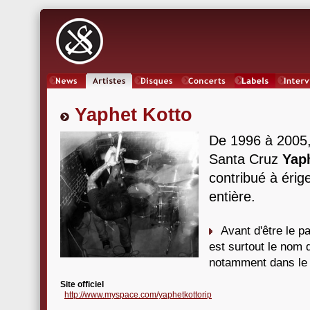
News
Artistes
Oeuvres
Concerts
Labels
Inter
Yaphet Kotto
De 1996 à 2005, 
Santa Cruz
Yap
contribué à érig
entière.
Avant d'être le p
est surtout le nom 
notamment dans l
Site officiel
http://www.myspace.com/yaphetkottorip