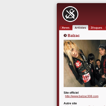
News
Artistes
Oeuvres
Balzac
Site officiel
http://www.balzac308.com
Autre site